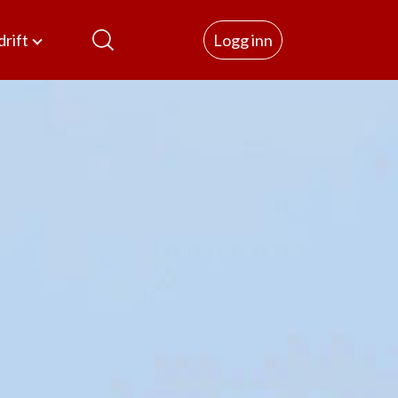
rift
Logg inn