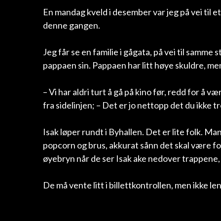
En mandag kveld i desember var jeg på vei til 
denne gangen.
Jeg får se en familie i gågata, på vei til samm
pappaen sin. Pappaen har litt høye skuldre, men
– Vi har aldri turt å gå på kino før, redd for å v
fra sidelinjen; – Det er jo nettopp det du ikke 
Isak løper rundt i Byhallen. Det er lite folk. Ma
popcorn og brus, akkurat sånn det skal være fo
øyebryn når de ser Isak ake nedover trappene,
De må vente litt i billettkontrollen, men ikke l
tilbake igjen. Vel inne i kinosalen finner de tr
løper rundt i kinosalen, legger seg på magen, rull