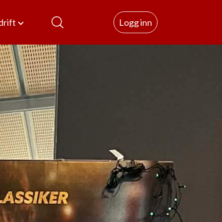
rift
Logg inn