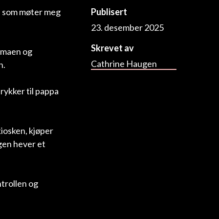
va som møter meg
Publisert
23. desember 2025
Skrevet av
ammaen og
Cathrine Haugen
n.
trykker til pappa
kiosken, kjøper
gen hever et
ntrollen og
veggen og Isak