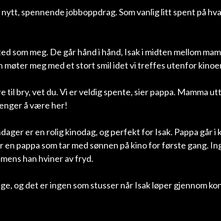
et nytt, spennende jobboppdrag. Som vanlig litt spent på h
e sted som meg. De går hånd i hånd, Isak i midten mellom m
 møter meg med et stort smil idet vi treffes utenfor kinoe
ære til bry, vet du. Vi er veldig spente, sier pappa. Mamma ut
trenger å være her!
ndager er en rolig kinodag, og perfekt for Isak. Pappa går i 
r en pappa som tar med sønnen på kino for første gang. In
 mens han hviner av fryd.
enge, og det er ingen som stusser når Isak løper gjennom ko
e ledige seter. Mamma setter seg til rette, pappa står langs 
er rundt, smiler, ler og roper litt.