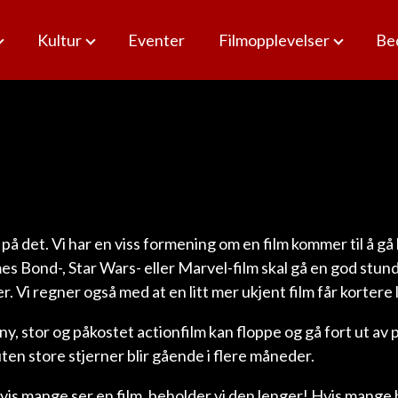
Kultur
Eventer
Filmopplevelser
Bed
ar på det. Vi har en viss formening om en film kommer til å gå 
ames Bond-, Star Wars- eller Marvel-film skal gå en god stu
r. Vi regner også med at en litt mer ukjent film får kortere 
n ny, stor og påkostet actionfilm kan floppe og gå fort ut a
ten store stjerner blir gående i flere måneder.
 hvis mange ser en film, beholder vi den lenger! Hvis mange