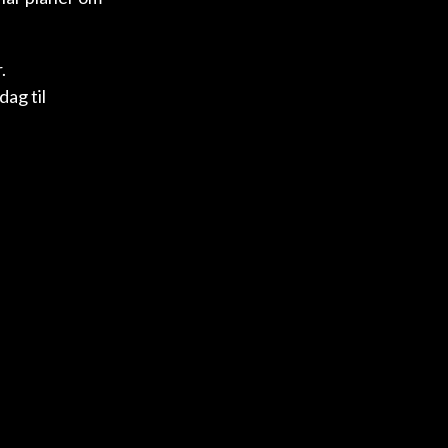
.
ag til