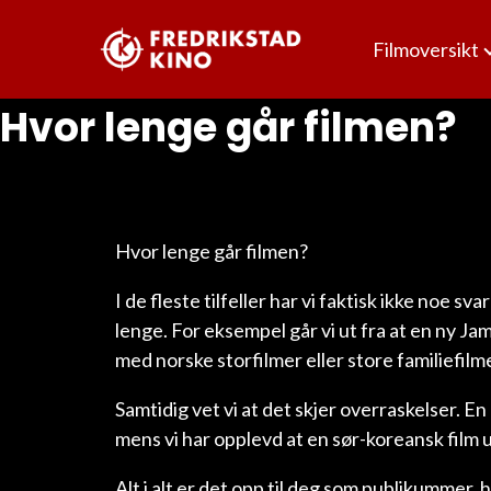
Filmoversikt
Hvor lenge går filmen?
Hvor lenge går filmen?
I de fleste tilfeller har vi faktisk ikke noe sv
lenge. For eksempel går vi ut fra at en ny J
med norske storfilmer eller store familiefilme
Samtidig vet vi at det skjer overraskelser. E
mens vi har opplevd at en sør-koreansk film u
Alt i alt er det opp til deg som publikummer,