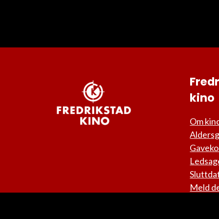
Fred
kino
Om kin
Alders
Gaveko
Ledsag
Sluttda
Meld de
nyhets