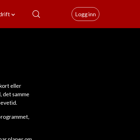
rift
Logg inn
kort eller
nd, det samme
levetid.
v programmet,
 har planer om