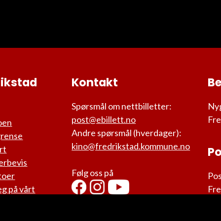
rikstad
Kontakt
B
Spørsmål om nettbilletter:
Nyg
post@ebillett.no
Fre
oen
Andre spørsmål (hverdager):
grense
kino@fredrikstad.kommune.no
rt
Po
erbevis
Følg oss på
toer
Pos
g på vårt
Fre
brev!