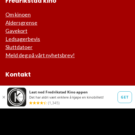
Fredrikstad kino
Om kinoen
Aldersgrense
Gavekort
Ledsagerbevis
Sluttdatoer
Meld deg på vårt nyhetsbrev!
Kontakt
Spørsmål om nettbilletter:
post@ebillett.no
Andre spørsmål (hverdager):
kino@fredrikstad.kommune.no
Følg oss på